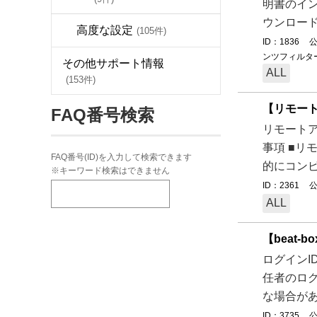
明書のイン
ウンロード
高度な設定
(105件)
ID：1836
公
ンツフィルタ
その他サポート情報
ALL
(153件)
【リモー
FAQ番号検索
リモートア
事項 ■リ
FAQ番号(ID)を入力して検索できます
的にコンピ
※キーワード検索はできません
ID：2361
公
ALL
【beat
ログインI
任者のログ
な場合があ
ID：3735
公