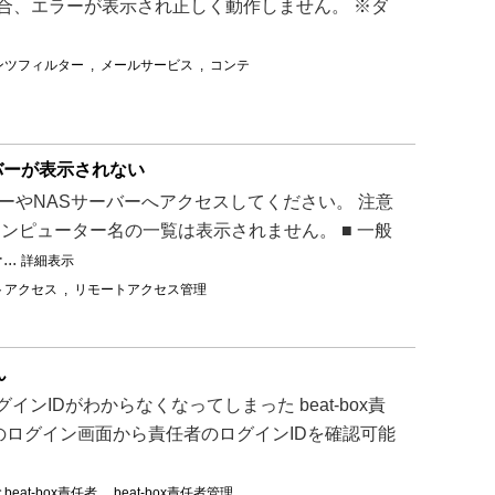
合、エラーが表示され正しく動作しません。 ※ダ
ンツフィルター
,
メールサービス
,
コンテ
バーが表示されない
ーやNASサーバーへアクセスしてください。 注意
ンピューター名の一覧は表示されません。 ■ 一般
..
詳細表示
トアクセス
,
リモートアクセス管理
ん
ンIDがわからなくなってしまった beat-box責
ジのログイン画面から責任者のログインIDを確認可能
eat-box責任者
,
beat-box責任者管理