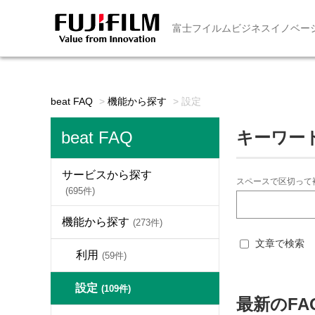
富士フイルムビジネスイノベー
beat FAQ
>
機能から探す
>
設定
beat FAQ
キーワー
サービスから探す
スペースで区切って
(695件)
機能から探す
(273件)
文章で検索
利用
(59件)
設定
(109件)
最新のFA