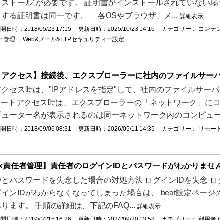
ストール”が必要です。 証明書がインストールされていない場
する証明書は同一です。 各OSやブラウザ、メ...
詳細表示
開日時：2018/05/23 17:15
更新日時：2025/10/23 14:16
カテゴリー：
コンテ
ー管理
,
Web&メール&FTPセキュリティー設定
トアクセス】接続後、エクスプローラーに社内のファイルサー
クセス時は、"IPアドレスを指定"して、社内のファイルサーバ
モートアクセス時は、エクスプローラーの「ネットワーク」にコ
ューター名が表示されるのは同一ネットワーク内のコンピュー.
開日時：2018/09/06 08:31
更新日時：2026/05/11 14:35
カテゴリー：
リモー
-box責任者管理】責任者のログインIDとパスワードがわかりませ
Dとパスワードを失念した場合の対処方法 ログインIDを失念 ログイ
インIDがわからなくなってしまった場合は、 beat設定ペー
ります。 手順の詳細は、下記のFAQ...
詳細表示
開日時：2019/04/15 16:26
更新日時：2024/09/20 13:58
カテゴリー：
利用者とb