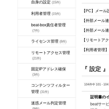
自身の設定
(15件)
【PC】メール
利用者管理
(15件)
【外部メール連係
beat-box責任者管理
【外部メール連
(7件)
【リモートアク
ライセンス管理
(8件)
【利用者管理】b
リモートアクセス管理
(21件)
『 設定 』
固定IPアドレス確保
(3件)
104件中 101 - 1
コンテンツフィルター
管理
(31件)
証明書の
迷惑メール判定管理
beatサ
(9件)