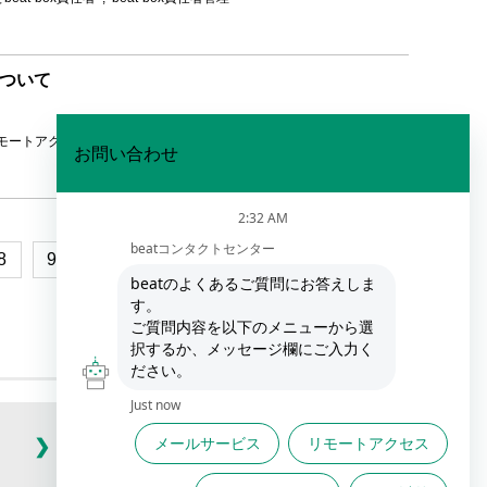
について
モートアクセス管理
ウィザードFAQ
8
9
10
11
beat-box責任者管理
(7件)