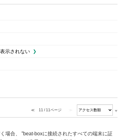
表示されない
≪
11 / 11ページ
≫
場合、 ”beat-boxに接続されたすべての端末に証