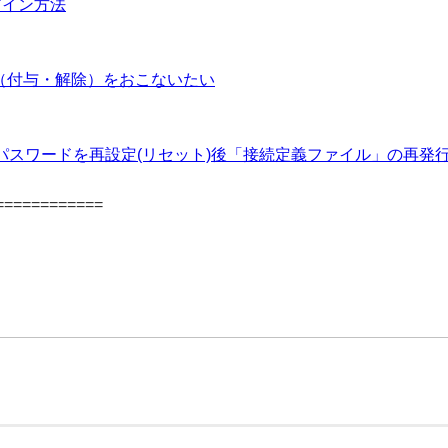
ログイン方法
変更（付与・解除）をおこないたい
パスワードを再設定(リセット)後「接続定義ファイル」の再発
============