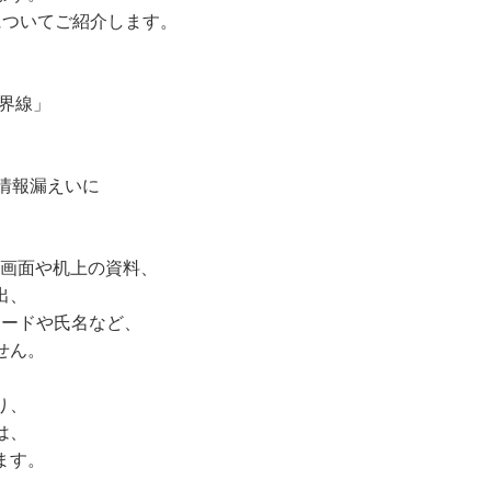
についてご紹介します。
界線」
情報漏えいに
画面や机上の資料、
出、
コードや氏名など、
せん。
り、
は、
ます。