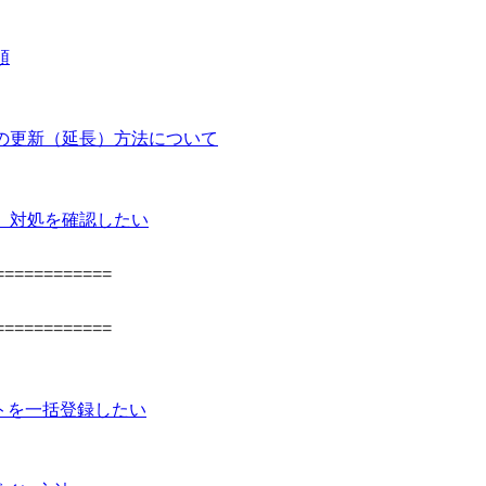
順
の更新（延長）方法について
、対処を確認したい
============
============
ントを一括登録したい