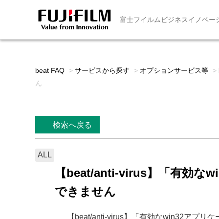
富士フイルムビジネスイノベー
beat FAQ
>
サービスから探す
>
オプションサービス等
>
ん
検索へ戻る
ALL
【beat/anti-virus
できません
【beat/anti-virus】「有効なw