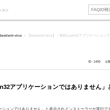
ション
beat/anti-virus
>
【beat/anti-virus】「有効なwin32アプリ
ID : 1450
公開日
】「有効なwin32アプリケーションではありま
in32アプリケーションではありません」と表示されインストーラーが