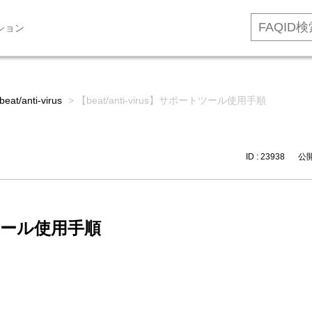
ション
beat/anti-virus
>
【beat/anti-virus】サポートツール使用手順
ID : 23938
公開日
ートツール使用手順