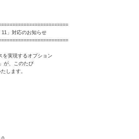
=========================
S 11」対応のお知らせ
=========================
スを実現するオプション
ス」が、このたび
いたします。
.0