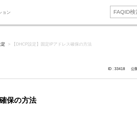
ション
設定
>
【DHCP設定】固定IPアドレス確保の方法
ID : 33418
公開日
ス確保の方法