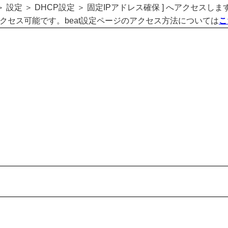
 ＞ 設定 ＞ DHCP設定 ＞ 固定IPアドレス確保 ] へアクセスしま
みアクセス可能です。beat設定ページのアクセス方法については
こ
。