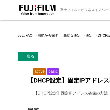
富士フイルムビジネスイノベー
beat FAQ
>
機能から探す
>
高度な設定
>
設定
>
DHCP
戻る
active
basic
【DHCP設定】固定IPアドレ
【DHCP設定】固定IPアドレス確保の方法