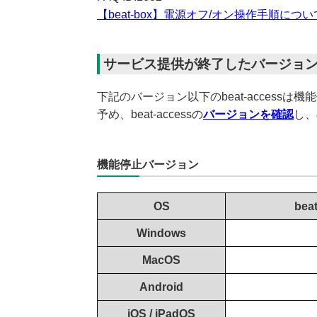
【beat-box】電源オフ/オン操作手順に
サービス提供が終了したバージョ
下記のバージョン以下のbeat-accessは
予め、beat-accessの
バージョンを確認
し、
機能停止バージョン
OS
be
Windows
MacOS
Android
iOS / iPadOS