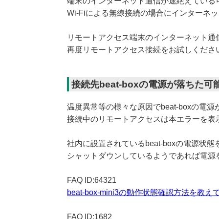
端末のインターネット通信が途絶えている
Wi-Fiによる無線接続の場合にインター
リモートアクセス端末のインターネット通
再度リモートアクセス接続をお試しくださ
接続先beat-boxの電源が落ちた可
温度異常等の様々な原因でbeat-boxの電
接続中のリモートアクセスは本エラーを表
社内に設置されているbeat-boxの電源状
シャットダウンしているようであれば電源
FAQ ID:64321
beat-box-mini3の動作状態確認方法を教
FAQ ID:1682