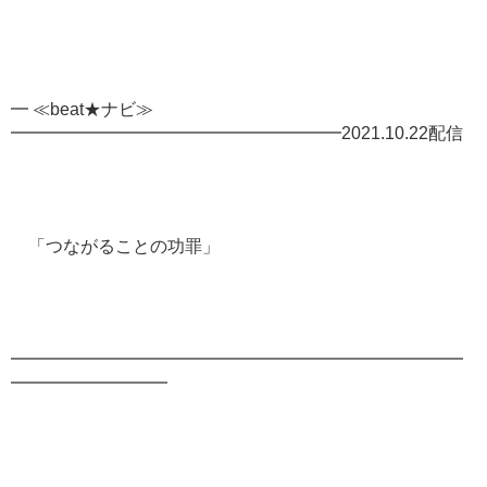
━ ≪beat★ナビ≫
━━━━━━━━━━━━━━━━━━━2021.10.22配信
「つながることの功罪」
━━━━━━━━━━━━━━━━━━━━━━━━━━
━━━━━━━━━