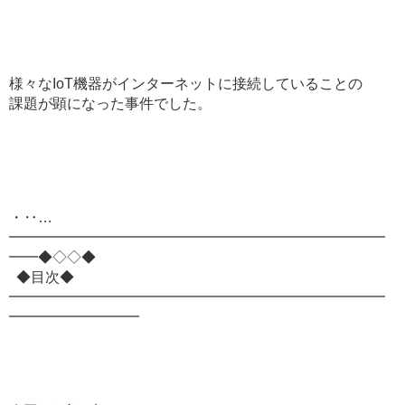
様々なIoT機器がインターネットに接続していることの
課題が顕になった事件でした。
・‥…
━━━━━━━━━━━━━━━━━━━━━━━━━━
━━◆◇◇◆
◆目次◆
━━━━━━━━━━━━━━━━━━━━━━━━━━
━━━━━━━━━