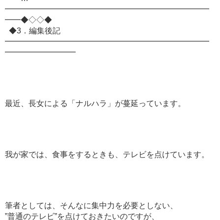
━━━━━━━━━━━━━━━━━━━━━━━━━━
━━◆◇◇◆
◆3．編集後記
━━━━━━━━━━━━━━━━━━━━━━━━━━
━━━━━━━━━
最近、長女による「ナルハラ」が蔓延っています。
我が家では、食事をするときも、テレビを点けています。
筆者としては、そんなに集中力を必要としない、
”普通のテレビ”を点けておきたいのですが、