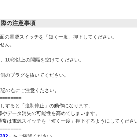
る際の注意事項
ox前面の電源スイッチを「短く一度」押下してください。
ません。
、10秒以上の間隔を空けてください。
ト側のプラグを抜いてください。
下記の点にご注意ください。
========
チを長押しすると「強制停止」の動作になります。
障やデータ消失の可能性を高めてしまいます。
通常は電源スイッチを「短く一度」押下するようにしてくださ
========
282」
をご確認ください。