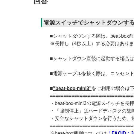
回答
電源スイッチでシャットダウンす
■シャットダウンする際は、beat-b
※長押し（4秒以上）する必要はあり
■シャットダウン直後に起動する場合は
■電源ケーブルを抜く際は、コンセン
■
”beat-box-mini3”
をご利用の場合は
===============================
・beat-box-mini3の電源スイッ
・「強制停止」はハードディスクの故
・安全なシャットダウンを行うため、
===============================
※beat‐box種別については
「FAQID：3