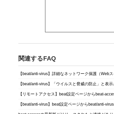
関連するFAQ
【beat/anti-virus】詳細なネットワーク保護（We
【beat/anti-virus】「ウイルスと脅威の防止」と
【リモートアクセス】beat設定ページからbeat-ac
【beat/anti-virus】beat設定ページからbeat/ant