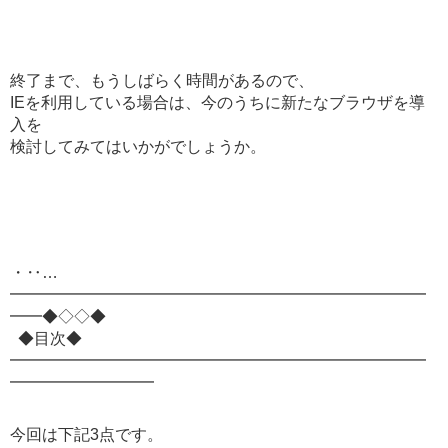
終了まで、もうしばらく時間があるので、
IEを利用している場合は、今のうちに新たなブラウザを導
入を
検討してみてはいかがでしょうか。
・‥…
━━━━━━━━━━━━━━━━━━━━━━━━━━
━━◆◇◇◆
◆目次◆
━━━━━━━━━━━━━━━━━━━━━━━━━━
━━━━━━━━━
今回は下記3点です。