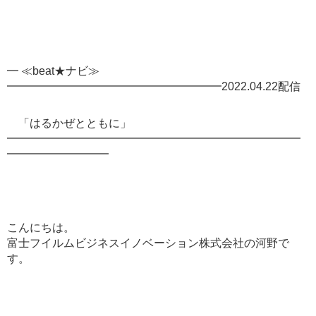
━ ≪beat★ナビ≫
━━━━━━━━━━━━━━━━━━━2022.04.22配信
「はるかぜとともに」
━━━━━━━━━━━━━━━━━━━━━━━━━━
━━━━━━━━━
こんにちは。
富士フイルムビジネスイノベーション株式会社の河野で
す。