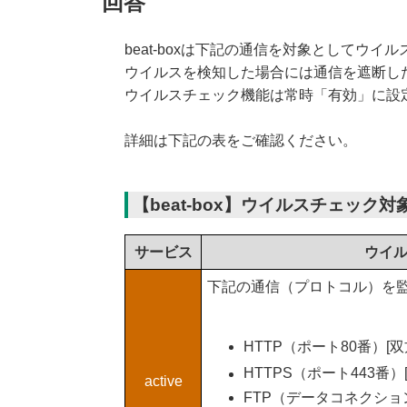
回答
beat-boxは下記の通信を対象としてウ
ウイルスを検知した場合には通信を遮断し
ウイルスチェック機能は常時「有効」に設
詳細は下記の表をご確認ください。
【beat-box】ウイルスチェック
サービス
ウイ
下記の通信（プロトコル）を
HTTP（ポート80番）[双
HTTPS（ポート443番）
active
FTP（データコネクショ