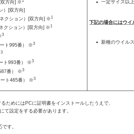
1
一定サイズ以上
[双方向] ※
ン）[双方向]
1
ータコネクション）[双方向] ※
下記の場合にはウイ
1
ータコネクション）[双方向] ※
3
※
新種のウイル
3
（ポート995番） ※
3
※
3
（ポート993番） ※
3
87番） ※
3
（ポート465番） ※
るためにはPCに証明書をインストールしたうえで、
定にて設定をする必要があります。
非対応です。