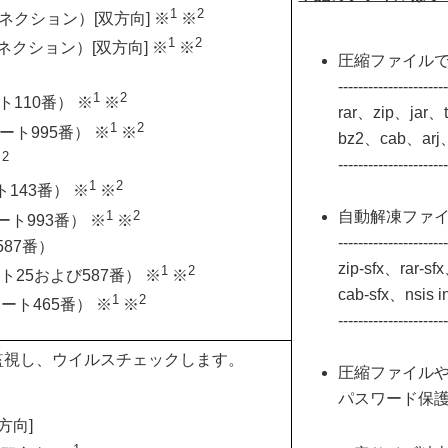
1
2
ータコネクション）[双方向] ※
※
1
2
ータコネクション）[双方向] ※
※
圧縮ファイル
---------------------
1
2
ート110番） ※
※
rar、zip、jar、
1
2
（ポート995番） ※
※
bz2、cab、arj
2
※
---------------------
1
2
ト143番） ※
※
1
2
自動解凍ファ
（ポート993番） ※
※
---------------------
587番）
zip-sfx、rar-sf
1
2
ート25および587番） ※
※
cab-sfx、nsis in
1
2
（ポート465番） ※
※
---------------------
監視し、ウイルスチェックします。
圧縮ファイル
パスワード保
方向]