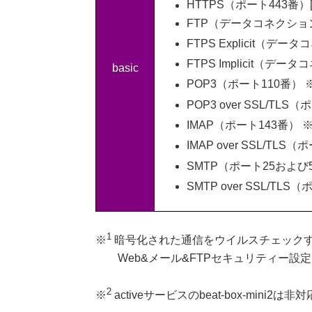
HTTPS（ポート443番）
FTP（データコネクショ
FTPS Explicit（デ
FTPS Implicit（デ
basic
POP3（ポート110番） 
POP3 over SSL/TLS
IMAP（ポート143番） 
IMAP over SSL/TLS
SMTP（ポート25および5
SMTP over SSL/TLS
1
※
暗号化された通信をウイルスチェックす
Web&メール&FTPセキュリティー設
2
※
activeサービスのbeat-box-mini2は