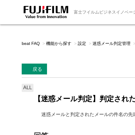
富士フイルムビジネスイノベー
beat FAQ
>
機能から探す
>
設定
>
迷惑メール判定管理
戻る
ALL
【迷惑メール判定】判定された
迷惑メールと判定されたメールの件名の先