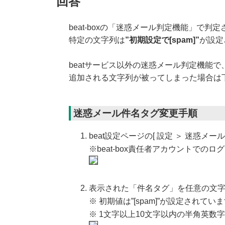
回答
beat-boxの「迷惑メール判定機能」で
特定の文字列は
”初期設定で[spam]”
が設定
beatサービス以外の迷惑メール判定機能で
追加される文字列が被ってしまった場合は
迷惑メール件名タグ変更手順
beat設定ページの[ 設定 ＞ 迷惑メー
※beat-box責任者アカウントでの
表示された「件名タグ」を任意の文
※ 初期値は”[spam]”が設定されてい
※ 1文字以上10文字以内の半角英数