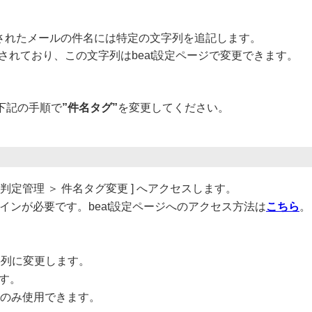
判定されたメールの件名には特定の文字列を追記します。
されており、この文字列はbeat設定ページで変更できます。
、
下記の手順で
”件名タグ”
を変更してください。
ル判定管理 ＞
件名タグ変更 ] へアクセスします。
ログインが必要です。beat設定ページへのアクセス方法は
こちら
。
字列に変更します。
ます。
字のみ使用できます。