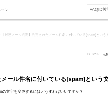
ション
>
【迷惑メール判定】判定されたメール件名に付いている[spam]とい
ID : 8018
公開日
メール件名に付いている[spam]という
頭の文字を変更するにはどうすればいいですか？