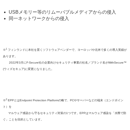
USBメモリー等のリムーバブルメディアからの侵入
同一ネットワークからの侵入
1
※
フィンランドに本社を置くソフトウェアベンダーで、ヨーロッパや北⽶で多くの導入実績が
あります。
2022年3月にF-Secure社の企業向けセキュリティ事業の社名／ブランド名がWithSecure™
(ウィズセキュア)に変更になりました。
2
※
EPPとはEndpoint Protection Platformの略で、PCやサーバーなどの端末（エンドポイン
ト）を
マルウェア感染から守るセキュリティ対策の1つです。EPPはマルウェア感染を「水際で防
ぐ」ことを目的としています。