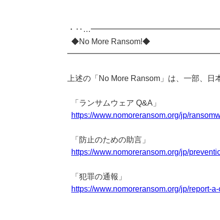
・‥…━━━━━━━━━━━━━━━━
◆No More Ransom!◆
━━━━━━━━━━━━━━━━━━━
上述の「No More Ransom」は、一
「ランサムウェア Q&A」
https://www.nomoreransom.org/jp/ransomw
「防止のための助言」
https://www.nomoreransom.org/jp/preventi
「犯罪の通報」
https://www.nomoreransom.org/jp/report-a-