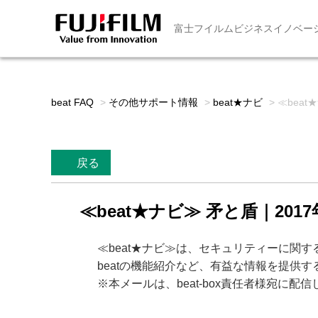
富士フイルムビジネスイノベー
beat FAQ
>
その他サポート情報
>
beat★ナビ
>
≪beat
戻る
≪beat★ナビ≫ 矛と盾｜2017年
≪beat★ナビ≫は、セキュリティーに関
beatの機能紹介など、有益な情報を提供
※本メールは、beat-box責任者様宛に配