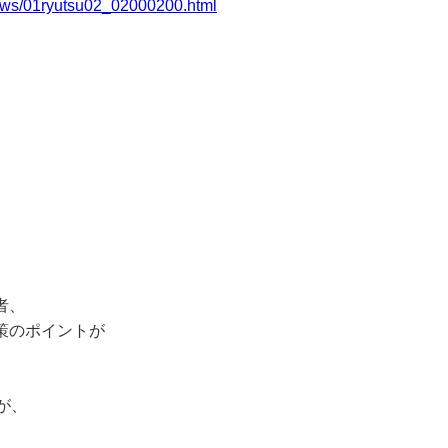
ews/01ryutsu02_02000200.html
、
者、
策のポイントが
が、