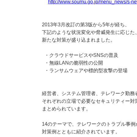
http://www.soumu.go.jp/menu_news/s-n
2013年3月改訂の第3版から5年が経ち、
下記のような状況変化や脅威発生に応じた
新たな対策が盛り込まれました。
・クラウドサービスやSNSの普及
・無線LANの脆弱性の公開
・ランサムウェアや標的型攻撃の登場
経営者、システム管理者、テレワーク勤務
それぞれの立場で必要なセキュリティー対
まとめられています。
14のテーマで、テレワークのトラブル事例
対策例とともに紹介されています。