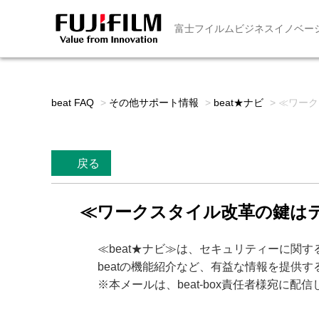
富士フイルムビジネスイノベー
beat FAQ
>
その他サポート情報
>
beat★ナビ
>
≪ワーク
戻る
≪ワークスタイル改革の鍵はテレ
≪beat★ナビ≫は、セキュリティーに関
beatの機能紹介など、有益な情報を提供
※本メールは、beat-box責任者様宛に配