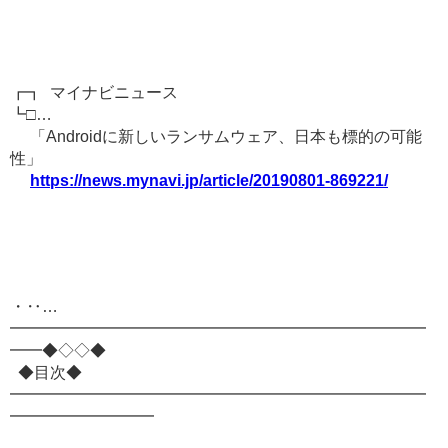
┏┓ マイナビニュース
┗□…
「Androidに新しいランサムウェア、日本も標的の可能
性」
https://news.mynavi.jp/article/20190801-869221/
・‥…
━━━━━━━━━━━━━━━━━━━━━━━━━━
━━◆◇◇◆
◆目次◆
━━━━━━━━━━━━━━━━━━━━━━━━━━
━━━━━━━━━