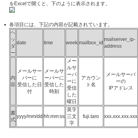
をExcelで開くと、下のように表示されます。
各項目には、下記の内容が記載されています。
ヘ
ッ
mailserver_ip-
date
time
week
mailbox_id
ダ
address
ー
メー
ルサ
メールサー
メールサ
ーバ
メールサーバ
内
バーに
ーバーに
アカウン
ーに
ーの
容
受信した日
受信した
ト名
受信
IPアドレス
付
時刻
した
曜日
英字
書
yyyy/mm/dd
hh:mm:ss
三文
fuji.taro
xxx.xxx.xxx.xxx
式
字