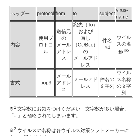
virus-
ヘッダー
protocol
from
to
subject
name
宛先（To）
送信元
および
ウイル
使用プ
の
写し
件名
スの名
内容
ロトコ
メール
（Cc/Bcc）
※1
※2
ル
アドレ
の
称
ス
メールアド
レス
ウイル
メール
メールアド
件名の
ス名称
書式
pop3
アドレ
レス
文字列
の文字
ス
列
1
※
文字数にお気をつけください。文字数が多い場合、
「...」と省略されてしまいます。
2
※
ウイルスの名称は各ウイルス対策ソフトメーカーに