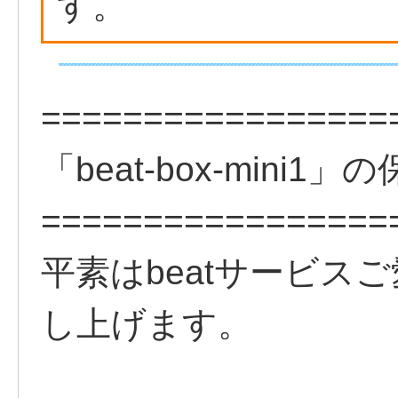
す。
=================
「beat-box-min
=================
平素はbeatサービス
し上げます。