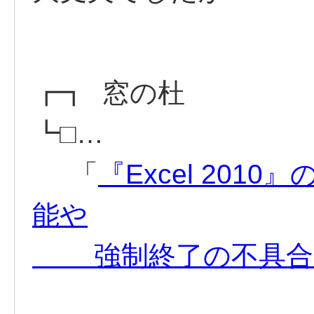
┏┓ 窓の杜
┗□…
「
『Excel 20
能や
強制終了の不具合 