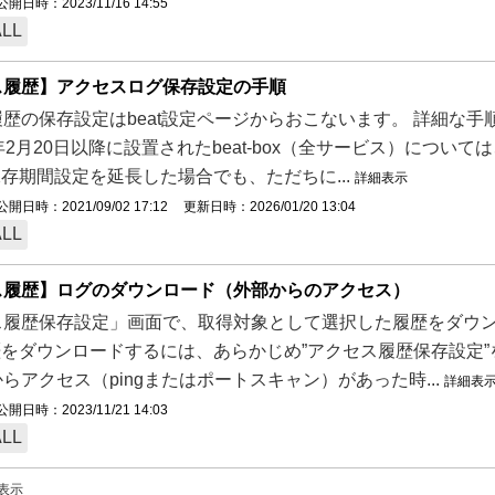
公開日時：2023/11/16 14:55
ALL
ス履歴】アクセスログ保存設定の手順
歴の保存設定はbeat設定ページからおこないます。 詳細な
25年2月20日以降に設置されたbeat-box（全サービス）につ
保存期間設定を延長した場合でも、ただちに...
詳細表示
公開日時：2021/09/02 17:12
更新日時：2026/01/20 13:04
ALL
ス履歴】ログのダウンロード（外部からのアクセス）
履歴保存設定」画面で、取得対象として選択した履歴をダウンロ
歴をダウンロードするには、あらかじめ”アクセス履歴保存設定”をお
らアクセス（pingまたはポートスキャン）があった時...
詳細表
公開日時：2023/11/21 14:03
ALL
を表示