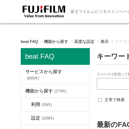
富士フイルムビジネスイノベー
beat FAQ
>
機能から探す
>
高度な設定
>
表示
>
アクセ
beat FAQ
キーワー
サービスから探す
スペースで区切って
(695件)
機能から探す
(273件)
文章で検索
利用
(59件)
設定
(109件)
最新のFA