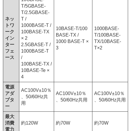
T/5GBASE-
T/2.5GBASE-
ネッ
T /
トワ
1000BASE-T /
10BASE-T/100
1000BASE-
ーク
100BASE-TX
BASE-TX /
T/100BASE-
イン
× 2
1000 BASE-T ×
TX/10BASE-
ター
2.5GBASE-T /
3
T×2
フェ
1000BASE-T
ース
/
100BASE-TX /
10BASE-Te ×
4
電源
AC100V±10％
アダ
AC100V±10％
AC100V±10％
、50/60Hz共
プタ
、50/60Hz共用
、50/60Hz共用
用
ー
最⼤
消費
約120W
約70W
約70W
電⼒