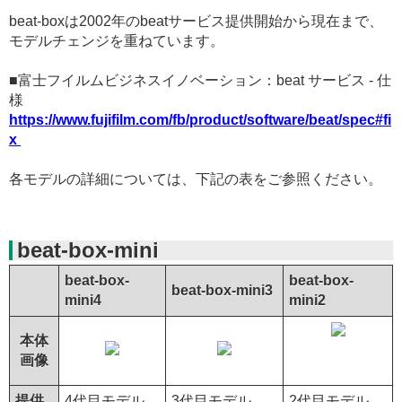
beat-boxは2002年のbeatサービス提供開始から現在まで、
モデルチェンジを重ねています。
■富士フイルムビジネスイノベーション：beat サービス - 仕
様
https://www.fujifilm.com/fb/product/software/beat/spec#fi
x
各モデルの詳細については、下記の表をご参照ください。
beat-box-mini
beat-box-
beat-box-
beat-box-mini3
mini4
mini2
本体
画像
提供
4代目モデル
3代目モデル
2代目モデル