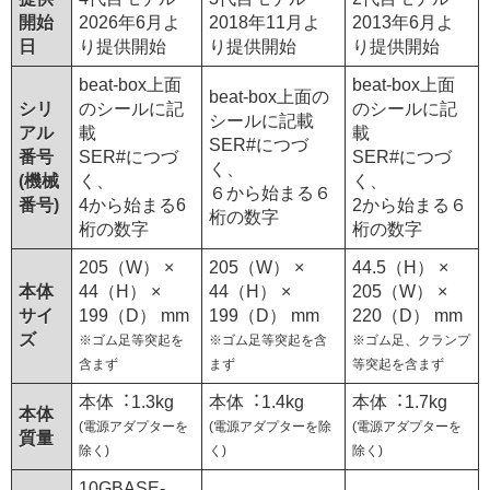
開始
2026年6月よ
2018年11月よ
2013年6月よ
日
り提供開始
り提供開始
り提供開始
beat-box上面
beat-box上面
beat-box上面の
シリ
のシールに記
のシールに記
シールに記載
アル
載
載
SER#につづ
番号
SER#につづ
SER#につづ
く、
(機械
く、
く、
６から始まる６
番号)
4から始まる6
2から始まる６
桁の数字
桁の数字
桁の数字
205（W） ×
205（W） ×
44.5（H） ×
本体
44（H） ×
44（H） ×
205（W） ×
サイ
199（D） mm
199（D） mm
220（D） mm
ズ
※ゴム足等突起を
※ゴム足等突起を含
※ゴム足、クランプ
含まず
まず
等突起を含まず
本体︓1.3kg
本体︓1.4kg
本体︓1.7kg
本体
(電源アダプターを
(電源アダプターを除
(電源アダプターを
質量
除く)
く)
除く)
10GBASE-