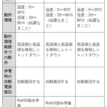
温度：0〜
温度：5〜35℃
温度：5〜35℃
40℃
動作
湿度：20〜80％
湿度：20〜
湿度：20〜
環境
（結露なきこ
80％（結露な
80％（結露な
と）
きこと）
きこと）
動作
環境
高温側と低温
高温側と低温側
高温側と低温
範囲
側を検知しシ
を検知しシャッ
側を検知しシ
外で
ャットダウン
トダウン
ャットダウン
の動
作
停電
時の
自動
自動復旧する
自動復旧する
自動復旧する
電源
復旧
RoHS指令準
RoHS指令準拠
拠