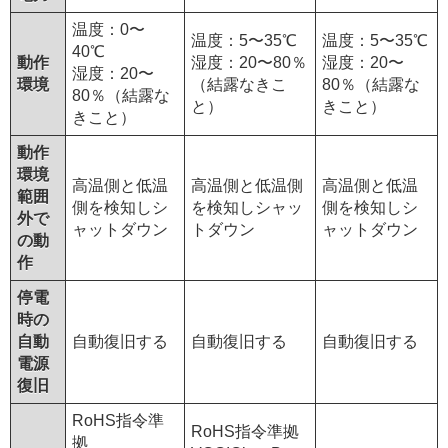
温度：0〜
温度：5〜35℃
温度：5〜35℃
40℃
動作
湿度：20〜80％
湿度：20〜
湿度：20〜
環境
（結露なきこ
80％（結露な
80％（結露な
と）
きこと）
きこと）
動作
環境
高温側と低温
高温側と低温側
高温側と低温
範囲
側を検知しシ
を検知しシャッ
側を検知しシ
外で
ャットダウン
トダウン
ャットダウン
の動
作
停電
時の
自動
自動復旧する
自動復旧する
自動復旧する
電源
復旧
RoHS指令準
RoHS指令準拠
拠