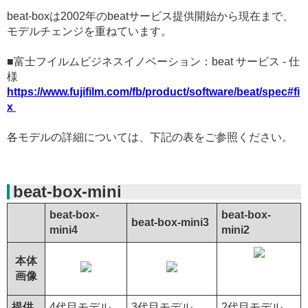
beat-boxは2002年のbeatサービス提供開始から現在まで、
モデルチェンジを重ねています。
■富士フイルムビジネスイノベーション：beat サービス - 仕
様
https://www.fujifilm.com/fb/product/software/beat/spec#fi
x
各モデルの詳細については、下記の表をご参照ください。
beat-box-mini
beat-box-
beat-box-
beat-box-mini3
mini4
mini2
本体
画像
提供
4代目モデル
3代目モデル
2代目モデル