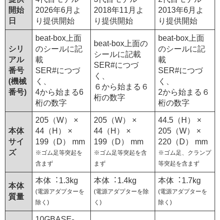
開始
2026年6月よ
2018年11月よ
2013年6月よ
日
り提供開始
り提供開始
り提供開始
beat-box上面
beat-box上面
beat-box上面の
シリ
のシールに記
のシールに記
シールに記載
アル
載
載
SER#につづ
番号
SER#につづ
SER#につづ
く、
(機械
く、
く、
６から始まる６
番号)
4から始まる6
2から始まる６
桁の数字
桁の数字
桁の数字
205（W） ×
205（W） ×
44.5（H） ×
本体
44（H） ×
44（H） ×
205（W） ×
サイ
199（D） mm
199（D） mm
220（D） mm
ズ
※ゴム足等突起を
※ゴム足等突起を含
※ゴム足、クランプ
含まず
まず
等突起を含まず
本体︓1.3kg
本体︓1.4kg
本体︓1.7kg
本体
(電源アダプターを
(電源アダプターを除
(電源アダプターを
質量
除く)
く)
除く)
10GBASE-