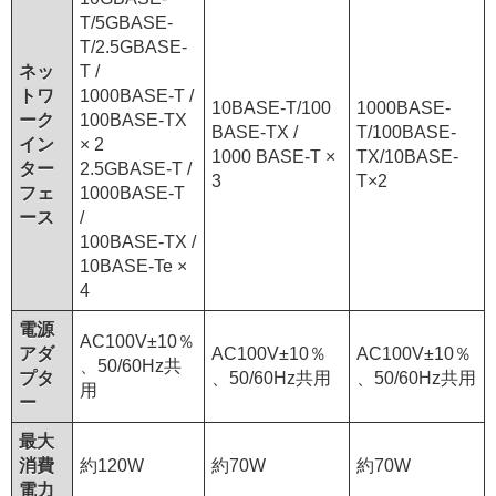
T/5GBASE-
T/2.5GBASE-
ネッ
T /
トワ
1000BASE-T /
10BASE-T/100
1000BASE-
ーク
100BASE-TX
BASE-TX /
T/100BASE-
イン
× 2
1000 BASE-T ×
TX/10BASE-
ター
2.5GBASE-T /
3
T×2
フェ
1000BASE-T
ース
/
100BASE-TX /
10BASE-Te ×
4
電源
AC100V±10％
アダ
AC100V±10％
AC100V±10％
、50/60Hz共
プタ
、50/60Hz共用
、50/60Hz共用
用
ー
最⼤
消費
約120W
約70W
約70W
電⼒