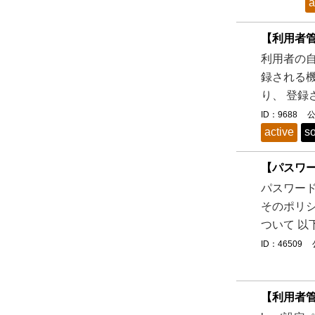
a
【利用者
利用者の自
録される機
り、 登録
ID：9688
公
active
so
【パスワ
パスワー
そのポリシ
ついて 以
ID：46509
【利用者管