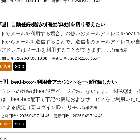
公開日時：2021/02/01 11:08
更新日時：2026/06/08 10:42
理】自動登録機能の[有効/無効]を切り替えたい
box配下でメールを利用する場合、お使いのメールアドレスをbeat
box配下からメールを送信することで、送信者のメールアドレス
アドレスはメールを利用することができます。 ...
詳細表示
公開日時：2020/07/08 18:08
更新日時：2024/11/08 15:47
ctive
solo
理】beat-boxへ利用者アカウントを一括登録したい
ウントの登録はbeat設定ページでおこないます。 本FAQは
は、beat-box配下で下記の機能およびサービスをご利用いただけま
による設定（要ログインID） リモ...
詳細表示
公開日時：2026/04/17 14:46
更新日時：2026/04/17 14:48
ctive
solo
を表示