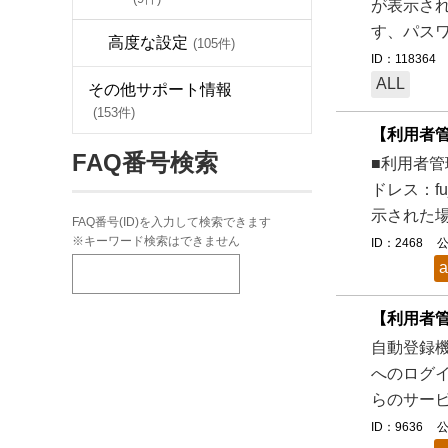
が表示さ
す、パスワ
高度な設定
(105件)
ID：118364
ALL
その他サポート情報
(153件)
【利用者
FAQ番号検索
■利用者管
ドレス：
示された場
FAQ番号(ID)を入力して検索できます
※キーワード検索はできません
ID：2468
公
a
【利用者管
自動登録機
へのログ
らのサービ
ID：9636
公