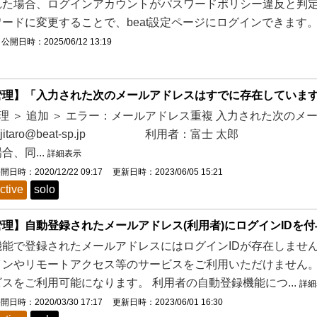
れた場合、ログインアカウントがパスワードポリシー違反と判定
ードに変更することで、beat設定ページにログインできます。 ※
公開日時：2025/06/12 13:19
管理】「入力された次のメールアドレスはすでに存在していま
理 ＞ 追加 ＞ エラー：メールアドレス重複 入力された次の
fujitaro@beat-sp.jp 利用者：富士 太郎
合、同...
詳細表示
開日時：2020/12/22 09:17
更新日時：2023/06/05 15:21
ctive
solo
理】自動登録されたメールアドレス(利用者)にログインIDを
能で登録されたメールアドレスにはログインIDが存在しません。
インやリモートアクセス等のサービスをご利用いただけません。
スをご利用可能になります。 利用者の自動登録機能につ...
詳細
開日時：2020/03/30 17:17
更新日時：2023/06/01 16:30