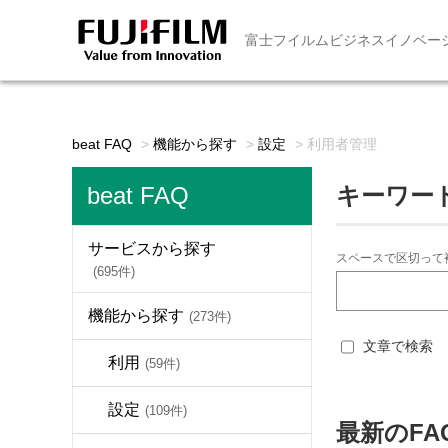
富士フイルムビジネスイノベー
beat FAQ
>
機能から探す
>
設定
>
利用者管理
beat FAQ
キーワー
サービスから探す
スペースで区切って
(695件)
機能から探す
(273件)
文章で検索
利用
(59件)
設定
(109件)
最新のFA