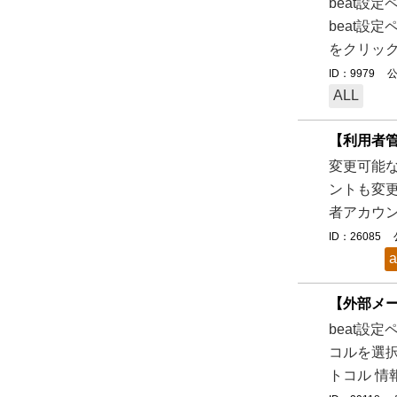
beat設
beat設
をクリックし
ID：9979
公
ALL
【利用者管
変更可能
ントも変更
者アカウン
ID：26085
a
【外部メ
beat設
コルを選択
トコル 情報