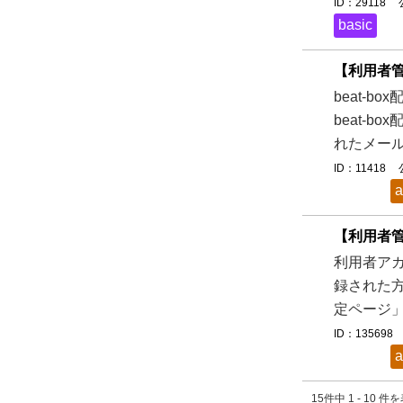
ID：29118
basic
【利用者管
beat-
beat-
れたメール
ID：11418
a
【利用者管
利用者アカ
録された方
定ページ」
ID：135698
a
15件中 1 - 10 件