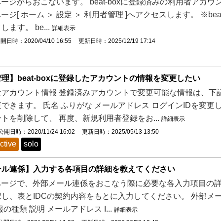
定ページからおこないます。 beat-boxに登録済みの利用者ア
定ページ[ ホーム ＞ 設定 ＞ 利用者管理 ]へアクセスします。 
ます。 be...
詳細表示
開日時：2020/04/10 16:55
更新日時：2025/12/19 17:14
理】beat-boxに登録したアカウントの情報を変更したい
なアカウント情報 登録済みアカウントで変更可能な情報は、下
できます。 氏名 ふりがな メールアドレス ログインIDを変更
トを削除して、 再度、新規利用者登録をお...
詳細表示
公開日時：2020/11/24 16:02
更新日時：2025/05/13 13:50
ctive
solo
ール連係】入力する各項目の詳細を教えてください
定ページで、外部メール連係をおこなう際に必要な各入力項目の
し、表とIDCの契約内容をもとに入力してください。 外部メー
の種類 説明 メールアドレス I...
詳細表示