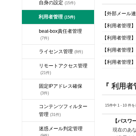
自身の設定
(15件)
【外部メール連
利用者管理
(15件)
【利用者管理】b
beat-box責任者管理
【利用者管理】
(7件)
【利用者管理】b
ライセンス管理
(8件)
【利用者管理】
リモートアクセス管理
(21件)
『 利用者
固定IPアドレス確保
(3件)
15件中 1 - 10 件
コンテンツフィルター
管理
(31件)
【パスワー
迷惑メール判定管理
現在のあ
(9件)