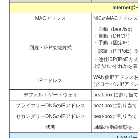
Interne
MACアドレス
NICのMACアドレ
・自動（beat/isp）
・自動（DHCP）
・手動（固定IP）
回線・ISP接続方式
・認証（PPPoE）
・他社ISP(IPoE方
上記のいずれかを表
WAN側IPアドレ
IPアドレス
(グローバルIPアドレ
デフォルトゲートウェイ
beat-box に
プライマリーDNSのIPアドレス
beat-boxに割
セカンダリーDNSのIPアドレス
beat-boxに割
状態
回線の接続状態を、
LANポー