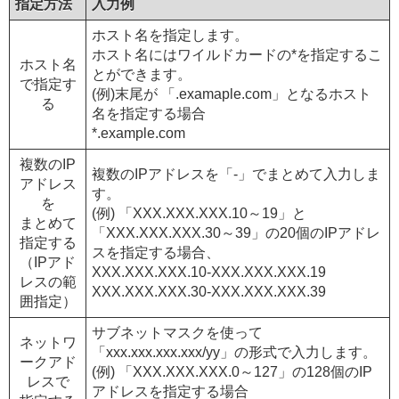
指定方法
入力例
ホスト名を指定します。
ホスト名にはワイルドカードの*を指定するこ
ホスト名
とができます。
で指定す
(例)末尾が 「.examaple.com」となるホスト
る
名を指定する場合
*.example.com
複数のIP
複数のIPアドレスを「-」でまとめて入力しま
アドレス
す。
を
(例) 「XXX.XXX.XXX.10～19」と
まとめて
「XXX.XXX.XXX.30～39」の20個のIPアドレ
指定する
スを指定する場合、
（IPアド
XXX.XXX.XXX.10-XXX.XXX.XXX.19
レスの範
XXX.XXX.XXX.30-XXX.XXX.XXX.39
囲指定）
サブネットマスクを使って
ネットワ
「xxx.xxx.xxx.xxx/yy」の形式で入力します。
ークアド
(例) 「XXX.XXX.XXX.0～127」の128個のIP
レスで
アドレスを指定する場合