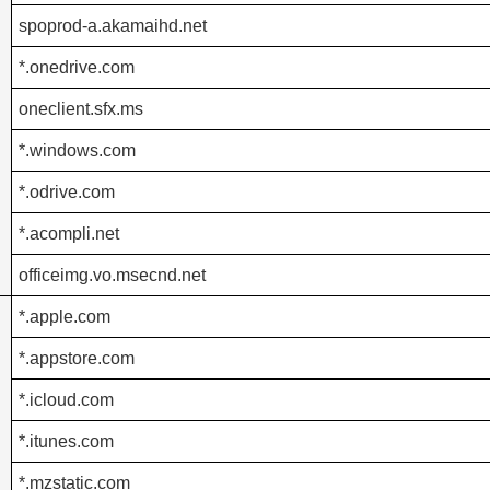
spoprod-a.akamaihd.net
*.onedrive.com
oneclient.sfx.ms
*.windows.com
*.odrive.com
*.acompli.net
officeimg.vo.msecnd.net
*.apple.com
*.appstore.com
*.icloud.com
*.itunes.com
*.mzstatic.com