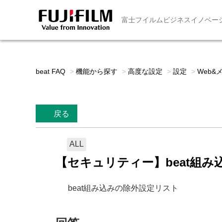
富士フイルムビジネスイノベー
beat FAQ
>
機能から探す
>
高度な設定
>
設定
>
Web&
戻る
ALL
【セキュリティー】beat組
beat組み込みの除外設定リスト