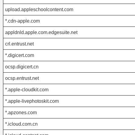
upload.appleschoolcontent.com
*.cdn-apple.com
appldnld.apple.com.edgesuite.net
crl.entrust.net
*.digicert.com
ocsp.digicert.cn
ocsp.entrust.net
*.apple-cloudkit.com
*.apple-livephotoskit.com
*.apzones.com
*.icloud.com.cn