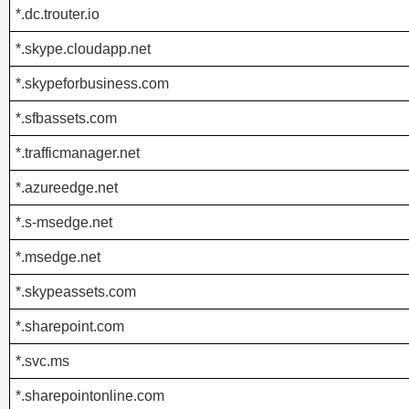
*.dc.trouter.io
*.skype.cloudapp.net
*.skypeforbusiness.com
*.sfbassets.com
*.trafficmanager.net
*.azureedge.net
*.s-msedge.net
*.msedge.net
*.skypeassets.com
*.sharepoint.com
*.svc.ms
*.sharepointonline.com