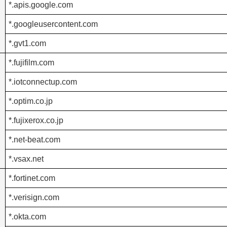
*.apis.google.com
*.googleusercontent.com
*.gvt1.com
*.fujifilm.com
*.iotconnectup.com
*.optim.co.jp
*.fujixerox.co.jp
*.net-beat.com
*.vsax.net
*.fortinet.com
*.verisign.com
*.okta.com