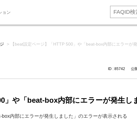
ション
ージ
>
【beat設定ページ】「HTTP 500」や「beat-box内部にエ
ID : 85742
公開日
 500」や「beat-box内部にエラーが
beat-box内部にエラーが発生しました」のエラーが表示される