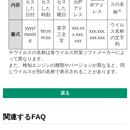
セス
セス
セス
元IP
スの名
内容
IPアド
した
した
した
アド
※
レス
称
日付
時刻
曜日
レス
ウイル
yyyy/
英字
xxx.xx
hh:m
xxx.xxx.
ス名称
書式
mm/d
三文
x.xxx.
m:ss
xxx.xxx
の文字
d
字
xxx
列
※ウイルスの名称は各ウイルス対策ソフトメーカーによ
って異なります。
また、検知エンジンの種類やバージョンが異なると、同
じウイルスが別の名称で表示されることがあります。
戻る
関連するFAQ