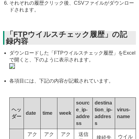
それぞれの履歴クリック後、CSVファイルがダウンロー
ドされます。
「FTPウイルスチェック履歴」の記
録内容
ダウンロードした「FTPウイルスチェック履歴」をExcel
で開くと、下のように表示されます。
各項目には、下記の内容が記載されています。
sourc
destina
ヘッ
e_ip-
tion_ip-
virus-
date
time
week
ダー
addre
addres
name
ss
s
アク
アク
アク
送信
ウイル
接続先