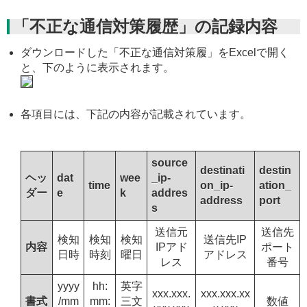
「不正な通信対策履歴」の記録内容
ダウンロードした「不正な通信対策履」をExcelで開く
と、下のように表示されます。
各項目には、下記の内容が記載されています。
source
destinati
destin
ヘッ
dat
wee
_ip-
time
on_ip-
ation_
ダー
e
k
addres
address
port
s
送信元
送信先
検知
検知
検知
送信先IP
内容
IPアド
ポート
日時
時刻
曜日
アドレス
レス
番号
yyyy
hh:
英字
xxx.xxx.
xxx.xxx.xx
書式
/mm
mm:
三文
数値