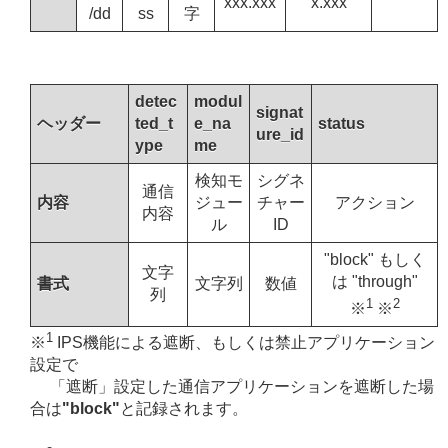
xxx.xxx
x.xxx
/dd
ss
字
detec
modul
signat
ヘッダー
ted_t
e_na
status
ure_id
ype
me
検知モ
シグネ
通信
内容
ジュー
チャー
アクション
内容
ル
ID
"block" もしく
文字
は "through"
書式
文字列
数値
列
1
2
※
※
1
※
IPS機能による遮断、もしくは禁止アプリケーション
設定で
「遮断」設定した通信アプリケーションを遮断した場
合は
"block"
と記録されます。