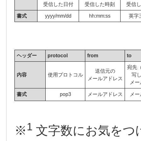
受信した日付
受信した時刻
受信
書式
yyyy/mm/dd
hh:mm:ss
英字
ヘッダー
protocol
from
to
宛先（
送信元の
内容
使用プロトコル
写し
メールアドレス
メー
書式
pop3
メールアドレス
メー
1
※
文字数にお気をつ