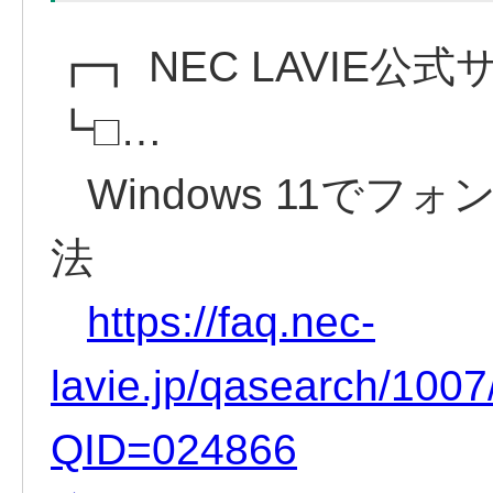
┏┓ NEC LAVIE公式
┗□…
Windows 11で
法
https://faq.nec-
lavie.jp/qasearch/1007
QID=024866