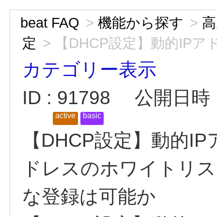
beat FAQ
>
機能から探す
>
高
定
>
【DHCP設定】動的IPアド
カテゴリー表示
ID : 91798
公開日時 : 
active
basic
【DHCP設定】動的I
ドレスのホワイトリス
な登録は可能か