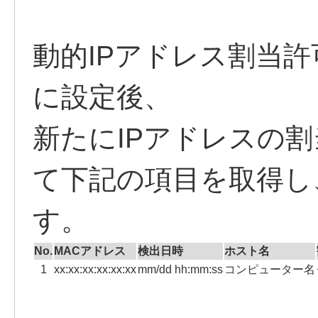
動的IPアドレス割当
に設定後、
新たにIPアドレスの
て下記の項目を取得し
す。
No.
MACアドレス
検出日時
ホスト名
1
xx:xx:xx:xx:xx:xx
mm/dd hh:mm:ss
コンピューター名