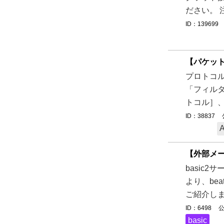
ださい。 注
ID：139699
【パケッ
プロトコ
「フィルタ
トコル］、
ID：38837
【外部メー
basic
より、be
ご紹介しま
ID：6498
公
basic