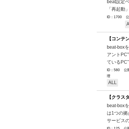
beat設
「再起動」操
ID：1700
公
【コンテン
beat-
アントPC
ているPC
ID：580
公開
理
ALL
【クラスタ
beat-
は1つの拠
サービスの利
ID：125
公開