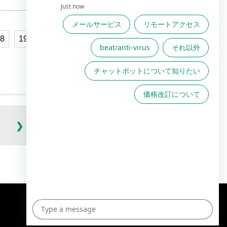
8
19
20
…
25
26
高度な設定
(105件)
TOPへ
English Site