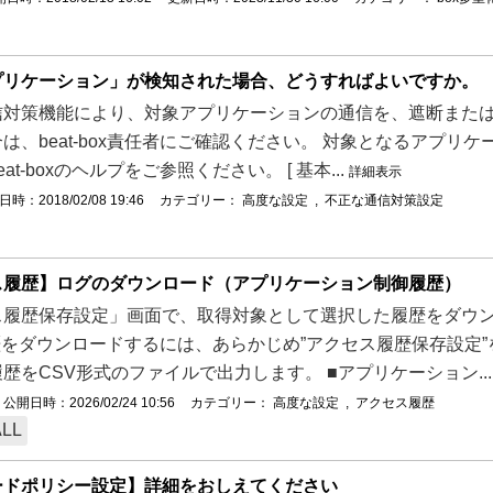
プリケーション」が検知された場合、どうすればよいですか。
信対策機能により、対象アプリケーションの通信を、遮断または
は、beat-box責任者にご確認ください。 対象となるアプ
at-boxのヘルプをご参照ください。 [ 基本...
詳細表示
時：2018/02/08 19:46
カテゴリー：
高度な設定
,
不正な通信対策設定
ス履歴】ログのダウンロード（アプリケーション制御履歴）
履歴保存設定」画面で、取得対象として選択した履歴をダウンロ
歴をダウンロードするには、あらかじめ”アクセス履歴保存設定
歴をCSV形式のファイルで出力します。 ■アプリケーション..
公開日時：2026/02/24 10:56
カテゴリー：
高度な設定
,
アクセス履歴
ALL
ードポリシー設定】詳細をおしえてください