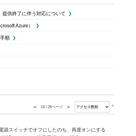
w1～3）」提供終了に伴う対応について
ft Azure）
手順
≪
16 / 26ページ
≫
x本体の電源スイッチでオフにしたのち、再度オンにする