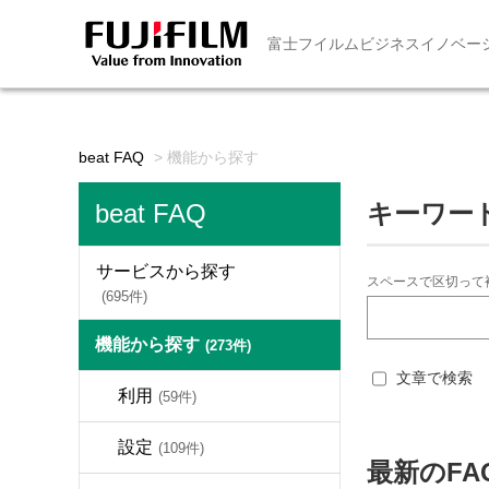
富士フイルムビジネスイノベー
beat FAQ
>
機能から探す
beat FAQ
キーワー
サービスから探す
スペースで区切って
(695件)
機能から探す
(273件)
文章で検索
利用
(59件)
設定
(109件)
最新のFA