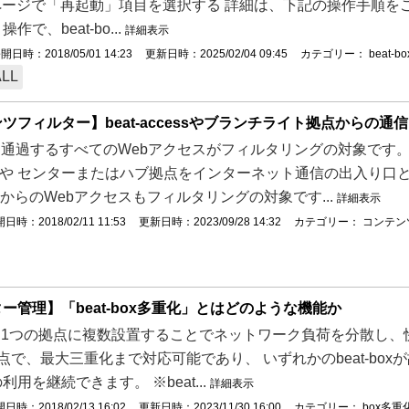
定ページで「再起動」項目を選択する 詳細は、下記の操作手順をご
作で、beat-bo...
詳細表示
開日時：2018/05/01 14:23
更新日時：2025/02/04 09:45
カテゴリー：
beat-bo
ALL
ツフィルター】beat-accessやブランチライト拠点からの
boxを通過するすべてのWebアクセスがフィルタリングの対象で
”や センターまたはハブ拠点をインターネット通信の出入り口とする
"からのWebアクセスもフィルタリングの対象です...
詳細表示
日時：2018/02/11 11:53
更新日時：2023/09/28 14:32
カテゴリー：
コンテン
ー管理】「beat-box多重化」とはどのような機能か
boxを1つの拠点に複数設置することでネットワーク負荷を分散し、快
点で、最大三重化まで対応可能であり、 いずれかのbeat-boxが
用を継続できます。 ※beat...
詳細表示
日時：2018/02/13 16:02
更新日時：2023/11/30 16:00
カテゴリー：
box多重