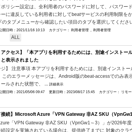
ドポリシー設定は、全利用者のパスワードに対して、パスワード
ーに違反している利用者に対してbeatサービスの利用制限を
下のタブメニューから確認したい項目のタブを選択してください。 
公開日時：2021/11/16 10:13
カテゴリー：
利用者管理
,
利用者管理
ALL
アクセス】「本アプリを利用するためには、別途インストールされ
」と表示されました
ジ】 注意事項 本アプリを利用するためには、別途インストールされ
このエラーメッセージは、Android版のbeat-accessでのみ表示
ールされた状態で、 ...
詳細表示
公開日時：2021/05/06 09:47
更新日時：2023/08/17 15:45
カテゴリー：
リモー
続】Microsoft Azure「VPN Gateway 非AZ SKU（
ft Azure「VPN Gateway 非AZ SKU（VpnGw1～3）」が2
接続設定を実施されている場合は、提供終了までに 対象のクラ