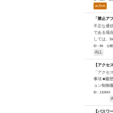
active
「禁止ア
不正な通
である場合
しては、be
ID：86
公開日
ALL
【アクセ
「アクセス
事項 ■履
ョン制御履
ID：132843
【パスワ