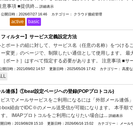
意事項 ■提供終...
詳細表示
公開日時：2026/07/27 16:46
カテゴリー：
クラウド接続管理
active
basic
トフィルター】サービス定義設定方法
ルとポートの組に対して、サービス名（任意の名称）をつけるこ
ー変更」のページで、制限したい通信として使用します。 最大
［ポート］はすべて指定する必要があります。 注意事項 ■サービ
公開日時：2021/09/02 14:57
更新日時：2025/05/26 17:42
カテゴリー：
高度な
ALL
ル連係】①beat設定ページヘの登録(POPプロトコル)
2サービスでメールサービスをご利用になるには「外部メール連係
at-box経由でIDC※のメール送受信が可能になります。 本手順
す。 IMAPプロトコルをご利用になりたい場合は...
詳細表示
開日時：2019/08/28 15:10
更新日時：2026/06/16 15:02
カテゴリー：
メール