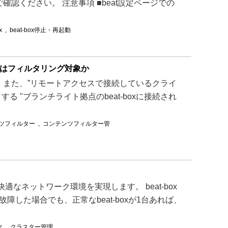
確認ください。 注意事項 ■beat設定ページでの
x
,
beat-box停止・再起動
通信はフィルタリング対象か
す。 また、”リモートアクセスで接続しているクライ
 "ブランチライト拠点のbeat-boxに接続され
ツフィルター
,
コンテンツフィルター管
適なネットワーク環境を実現します。 beat-box
故障した場合でも、正常なbeat-boxが1台あれば、
化
,
クラスター管理