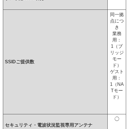
同一拠
点につ
き
業務
用：
1（ブ
リッジ
モー
SSIDご提供数
ド）
ゲスト
用：
1（NA
Tモー
ド）
◯
セキュリティ・電波状況監視専用アンテナ