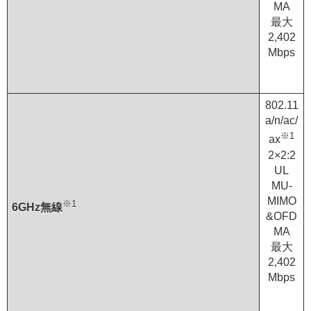
MA
最大
2,402
Mbps
802.11
a/n/ac/
※1
ax
2×2:2
UL
MU-
MIMO
※1
6GHz無線
&OFD
MA
最大
2,402
Mbps