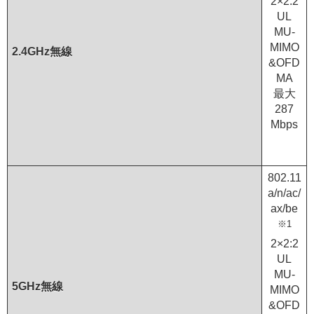
2×2:2
UL
MU-
MIMO
2.4GHz無線
&OFD
MA
最大
287
Mbps
802.11
a/n/ac/
ax/be
※1
2×2:2
UL
MU-
5GHz無線
MIMO
&OFD