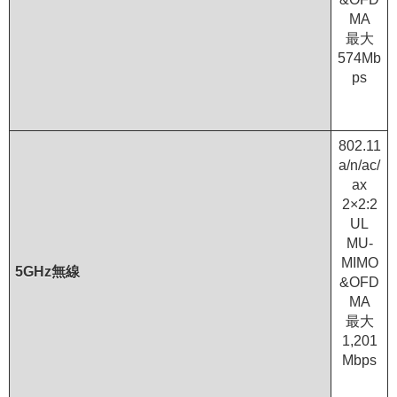
MA
最大
574Mb
ps
802.11
a/n/ac/
ax
2×2:2
UL
MU-
MIMO
5GHz無線
&OFD
MA
最大
1,201
Mbps