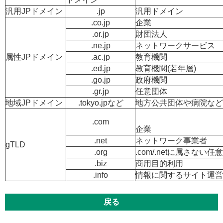
汎用JPドメイン
.jp
汎用ドメイン
.co.jp
企業
.or.jp
財団法人
.ne.jp
ネットワークサービス
属性JPドメイン
.ac.jp
教育機関
.ed.jp
教育機関(若年層)
.go.jp
政府機関
.gr.jp
任意団体
地域JPドメイン
.tokyo.jpなど
地方公共団体や病院など
.com
企業
.net
ネットワーク事業者
gTLD
.org
.com/.netに属さな
.biz
商用目的利用
.info
情報に関するサイト運営
戻る