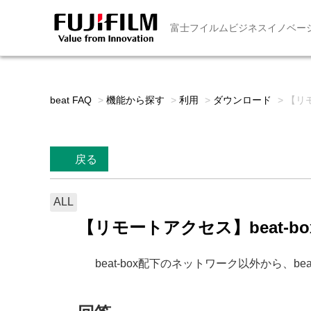
富士フイルムビジネスイノベー
beat FAQ
>
機能から探す
>
利用
>
ダウンロード
>
【リ
戻る
ALL
【リモートアクセス】beat
beat-box配下のネットワーク以外から