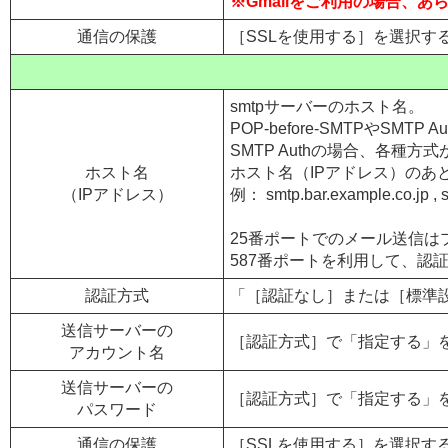
※Gmailをご利用の場合、
通信の保護
［SSLを使用する］を選択すると
smtpサーバーのホスト名。
POP-before-SMTPやSMT
SMTP Authの場合、各種
ホスト名
ホスト名（IPアドレス）のあ
（IPアドレス）
例： smtp.bar.example.co.jp , s
25番ポートでのメール送信
587番ポートを利用して、認
認証方式
「［認証なし］または［標準
送信サーバーの
［認証方式］で「指定する」
アカウント名
送信サーバーの
［認証方式］で「指定する」
パスワード
通信の保護
［SSLを使用する］を選択すると