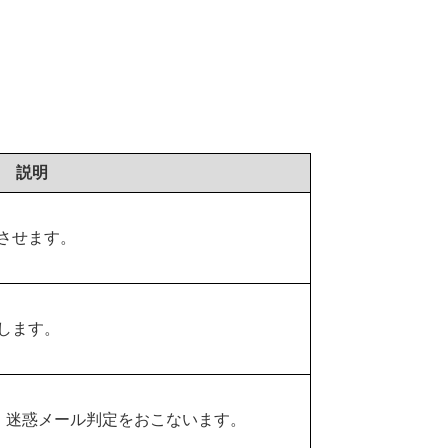
説明
過させます。
断します。
ク・迷惑メール判定をおこないます。