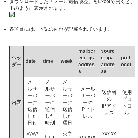
ダウンロードした「メール送信履歴」をExcelで開くと、
下のように表示されます。
各項目には、下記の内容が記載されています。
mailser
sourc
ヘッ
ver_ip-
e_ip-
prot
date
time
week
ダー
addres
addre
ocol
s
ss
メー
メー
メー
ルサ
ルサ
ルサ
メール
送信者
使用
ーバ
ーバ
ーバ
サーバ
の
プロ
内容
ーに
ーに
ーに
ーの
IPアド
トコ
送信
送信
送信
IPアド
レス
ル
した
した
した
レス
日付
時刻
曜日
yyyy/
英字
xxx.xx
hh:m
xxx.xxx.