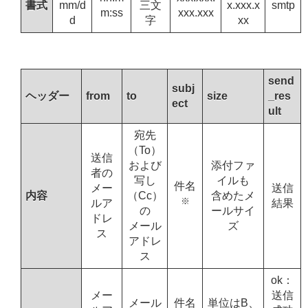
書式
mm/d
三文
x.xxx.x
smtp
m:ss
xxx.xxx
d
字
xx
send
subj
ヘッダー
from
to
size
_res
ect
ult
宛先
（To）
送信
および
添付ファ
者の
写し
イルも
件名
メー
送信
内容
（Cc）
含めたメ
※
ルア
結果
の
ールサイ
ドレ
メール
ズ
ス
アドレ
ス
ok：
メー
送信
メール
件名
単位はB、