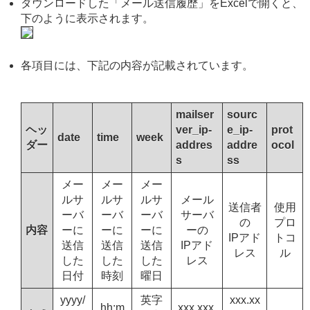
ダウンロードした「メール送信履歴」をExcelで開くと、
下のように表示されます。
各項目には、下記の内容が記載されています。
mailser
sourc
ヘッ
ver_ip-
e_ip-
prot
date
time
week
ダー
addres
addre
ocol
s
ss
メー
メー
メー
ルサ
ルサ
ルサ
メール
送信者
使用
ーバ
ーバ
ーバ
サーバ
の
プロ
内容
ーに
ーに
ーに
ーの
IPアド
トコ
送信
送信
送信
IPアド
レス
ル
した
した
した
レス
日付
時刻
曜日
yyyy/
英字
xxx.xx
hh:m
xxx.xxx.