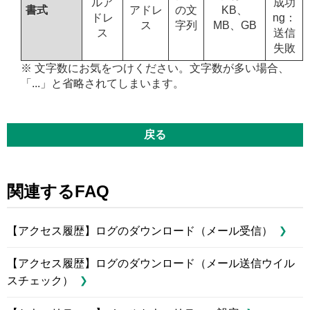
ルア
成功
書式
アドレ
の文
KB、
ドレ
ng：
ス
字列
MB、GB
ス
送信
失敗
※ 文字数にお気をつけください。文字数が多い場合、
「...」と省略されてしまいます。
戻る
関連するFAQ
【アクセス履歴】ログのダウンロード（メール受信）
【アクセス履歴】ログのダウンロード（メール送信ウイル
スチェック）