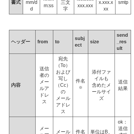
書式
mm/d
三文
x.xxx.x
smtp
m:ss
xxx.xxx
d
字
xx
send
subj
ヘッダー
from
to
size
_res
ect
ult
宛先
（To）
送信
および
添付ファ
者の
写し
イルも
件名
メー
送信
内容
（Cc）
含めたメ
※
ルア
結果
の
ールサイ
ドレ
メール
ズ
ス
アドレ
ス
ok：
メー
送信
メール
件名
単位はB、