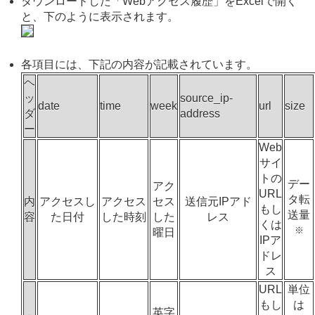
ダウンロードした「Webアクセス履歴」をExcelで開く
と、下のように表示されます。
各項目には、下記の内容が記載されています。
ヘ
ッ
source_ip-
date
time
week
url
size
ダ
address
ー
Web
サイ
トの
デー
アク
URL
タ転
内
アクセスし
アクセス
セス
送信元IPアド
もし
送量
容
た日付
した時刻
した
レス
くは
※
曜日
IPア
ドレ
ス
URL
単位
もし
は
英字