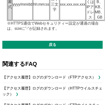
書
くは
B、
yyyy/mm/dd
hh:mm:ss
三文
xxx.xxx.xxx.xxx
式
IPア
KB、
字
ドレ
MB、
ス
GB
※HTTPS通信でWebセキュリティー設定が通過の場合
は、sizeに"-"が記録されます。
戻る
関連するFAQ
【アクセス履歴】ログのダウンロード（FTPアクセス）
【アクセス履歴】ログのダウンロード（HTTPウイルスチェ
ック）