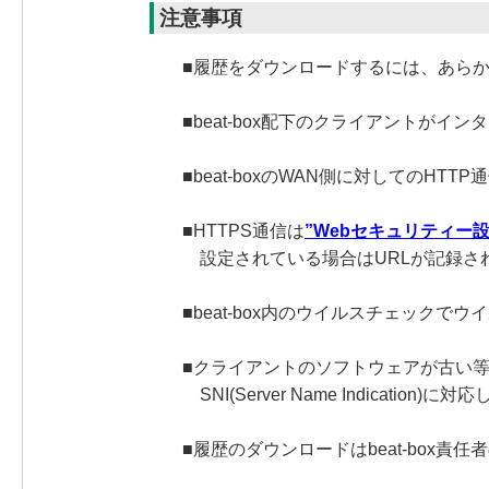
注意事項
■履歴をダウンロードするには、あら
■beat-box配下のクライアントが
■beat-boxのWAN側に対してのHT
■HTTPS通信は
”Webセキュリティー設
設定されている場合はURLが記録さ
■beat-box内のウイルスチェックで
■クライアントのソフトウェアが古い
SNI(Server Name Indicat
■履歴のダウンロードはbeat-box責