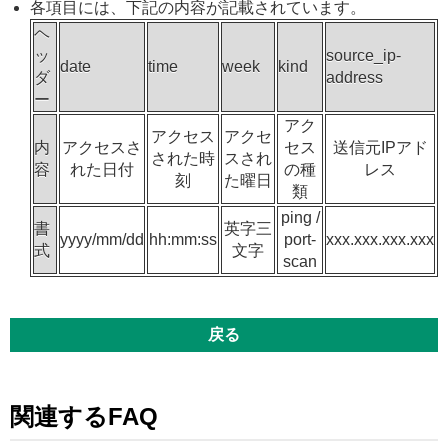
各項目には、下記の内容が記載されています。
ヘ
ッ
source_ip-
date
time
week
kind
ダ
address
ー
アク
アクセス
アクセ
内
アクセスさ
セス
送信元IPアド
された時
スされ
容
れた日付
の種
レス
刻
た曜日
類
ping /
書
英字三
yyyy/mm/dd
hh:mm:ss
port-
xxx.xxx.xxx.xxx
式
文字
scan
戻る
関連するFAQ