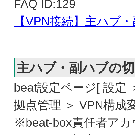
FAQ ID:129
【VPN接続】主ハブ
主ハブ・副ハブの切
beat設定ページ[ 設定
拠点管理 ＞ VPN構成
※beat-box責任者