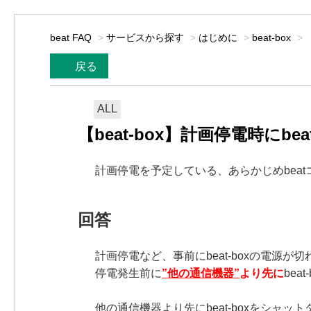
beat FAQ
>
サービスから探す
>
はじめに
>
beat-box
>
戻る
ALL
【beat-box】計画停電時に
計画停電を予定している、あらかじめbea
回答
計画停電など、事前にbeat-boxの電源
停電発生前に
”他の通信機器”
より先に
be
他の通信機器より先にbeat-boxをシャッ