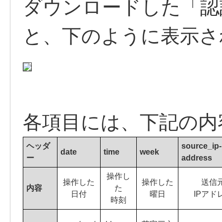
ダウンロードした「認証
と、下のように表示さ
各項目には、下記の内
ヘッダ
source_ip-
date
time
week
ー
address
操作し
操作した
操作した
送信
内容
た
日付
曜日
IPアド
時刻