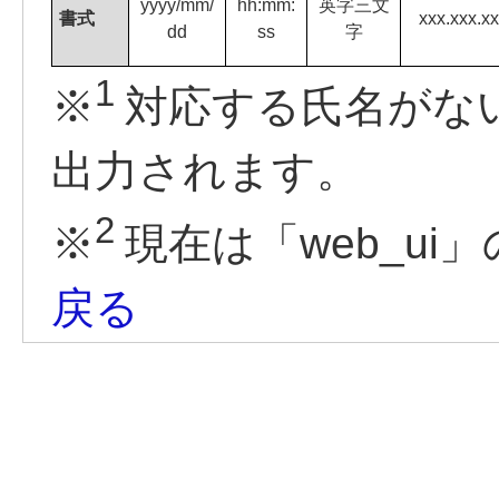
yyyy/mm/
hh:mm:
英字三文
書式
xxx.xxx.xx
dd
ss
字
1
※
対応する氏名がない
出力されます。
2
※
現在は「web_ui
戻る