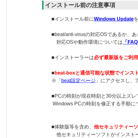
インストール前の注意事項
■インストール前に
Windows Update
■beat/anti-virusの対応OSであ
対応OSや動作環境については
「FAQ
■インストーラーは
必ず最新版をご利
■
beat-boxと通信可能な状態でイン
※「
beat設定ページ
」にアクセスし、ア
■PCの時刻が現在時刻と30分以上ズ
Windows PCの時刻を修正する手順
■体験版等を含め、
他セキュリティー
他セキュリティーソフトがインストー