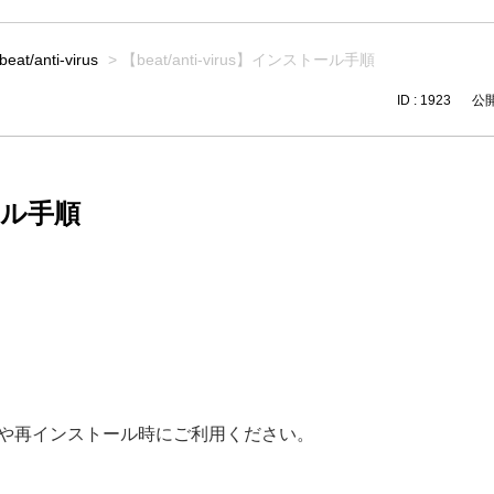
beat/anti-virus
>
【beat/anti-virus】インストール手順
ID : 1923
公開日
トール手順
ルする際や再インストール時にご利用ください。