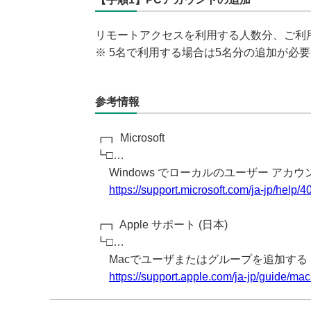
リモートアクセスを利用する人数分、ご利
※ 5名で利用する場合は5名分の追加が必
参考情報
┏┓ Microsoft
┗□…
Windows でローカルのユーザー アカ
https://support.microsoft.com/ja-jp/help
┏┓ Apple サポート (日本)
┗□…
Macでユーザまたはグループを追加する
https://support.apple.com/ja-jp/guide/m